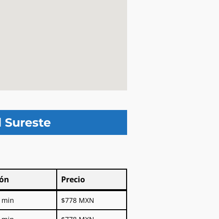
l Sureste
ión
Precio
ión
Precio
0 min
$778 MXN