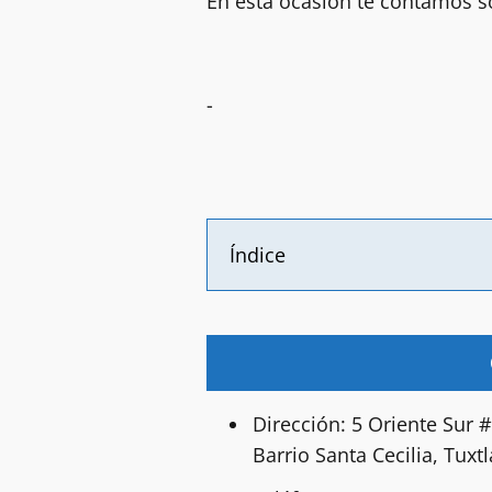
En ésta ocasión te contamos so
-
Índice
Dirección: 5 Oriente Sur 
Barrio Santa Cecilia, Tuxt