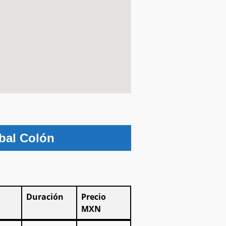
obal Colón
Duración
Precio
MXN