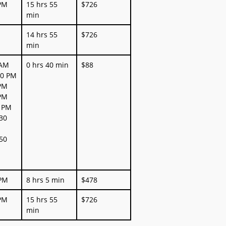
Duración
Precio
 PM
15 hrs 55
$726
MXN
min
14 hrs 55
$726
min
 AM
0 hrs 40 min
$88
50 PM
 PM
 PM
5 PM
:30
:50
 PM
8 hrs 5 min
$478
 PM
15 hrs 55
$726
min