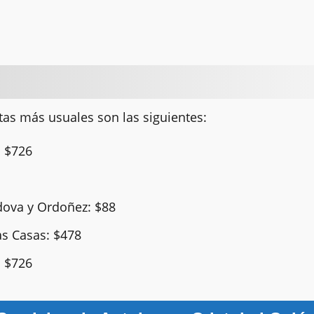
utas más usuales son las siguientes:
: $726
dova y Ordoñez: $88
as Casas: $478
: $726