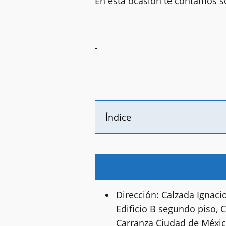
En ésta ocasión te contamos so
-
Índice
Dirección: Calzada Ignaci
Edificio B segundo piso, 
Carranza Ciudad de Méxi