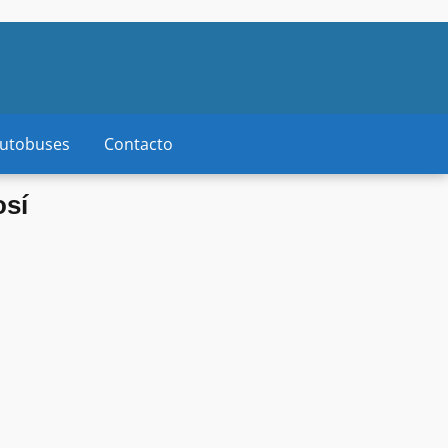
autobuses
Contacto
osí