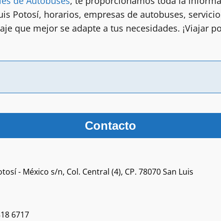
les de Autobuses
, te proporcionamos toda la informa
is Potosí, horarios, empresas de autobuses, servicio
aje que mejor se adapte a tus necesidades. ¡Viajar p
Contacto
tosí - México s/n, Col. Central (4), CP. 78070 San Luis
818 6717