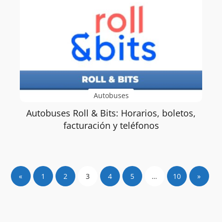
Autobuses
Autobuses Roll & Bits: Horarios, boletos,
facturación y teléfonos
«
1
2
3
4
5
…
10
»