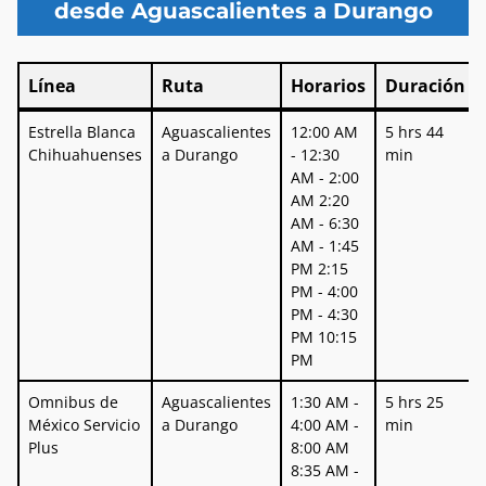
desde Aguascalientes a Durango
Línea
Ruta
Horarios
Duración
Línea
Ruta
Horarios
Duración
Estrella Blanca
Aguascalientes
12:00 AM
5 hrs 44
Chihuahuenses
a Durango
- 12:30
min
AM - 2:00
AM 2:20
AM - 6:30
AM - 1:45
PM 2:15
PM - 4:00
PM - 4:30
PM 10:15
PM
Omnibus de
Aguascalientes
1:30 AM -
5 hrs 25
México Servicio
a Durango
4:00 AM -
min
Plus
8:00 AM
8:35 AM -